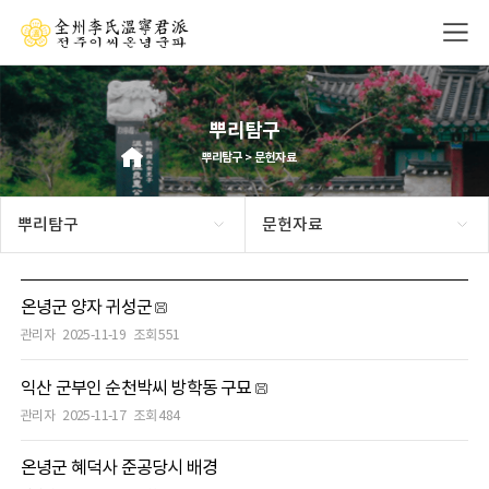
뿌리탐구
뿌리탐구 > 문헌자료
뿌리탐구
문헌자료
온녕군 양자 귀성군
관리자
2025-11-19
조회 551
익산 군부인 순천박씨 방학동 구묘
관리자
2025-11-17
조회 484
온녕군 혜덕사 준공당시 배경