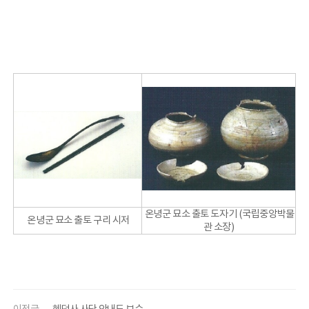
온녕군 묘소 출토 도자기 (국립중앙박물
온녕군 묘소 출토 구리 시저
관 소장)
이전글
혜덕사 사당 안내도 보수