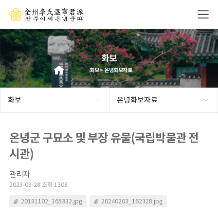
화보
화보 > 온녕화보자료
화보
온녕화보자료
온녕군 구묘소 및 부장 유물(국립박물관 전
시관)
관리자
2023-08-28 조회 1308
20181102_165332.jpg
20240203_162328.jpg