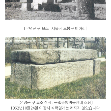
〔온녕군 구 묘소 : 서울시 도봉구 미아리
〕
〔온녕군 구 묘소 석곽 : 국립중앙박물관내 소장
〕
1962년10월24일 이장시 석곽덮개는 깨지지 않았습니다.