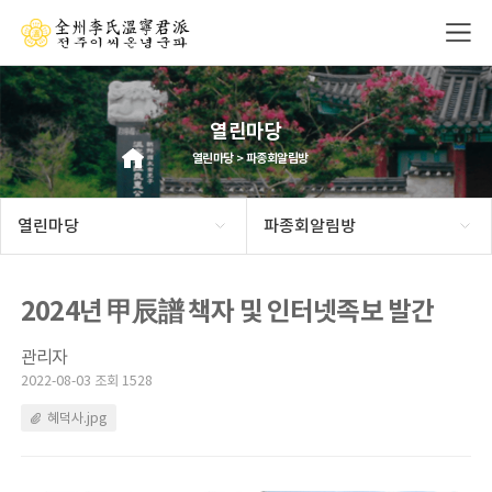
열린마당
열린마당 > 파종회알림방
열린마당
파종회알림방
2024년 甲辰譜 책자 및 인터넷족보 발간
관리자
2022-08-03 조회 1528
혜덕사.jpg