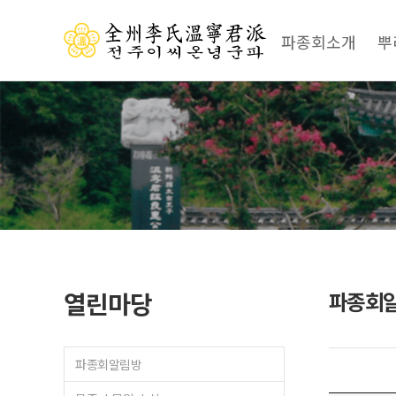
파종회소개
뿌
열린마당
파종회
파종회알림방