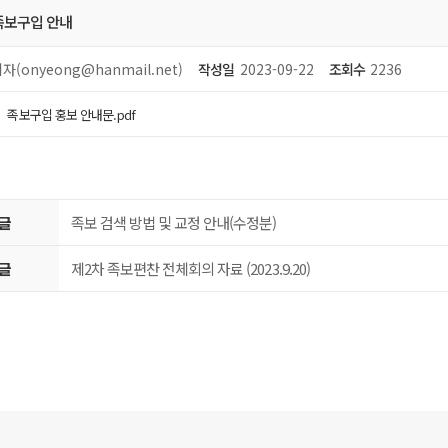
족보구입 안내
자(onyeong@hanmail.net)
작성일
2023-09-22
조회수
2236
족보구입 홍보 안내문.pdf
글
족보 검색 방법 및 교정 안내(수정분)
글
제2차 족보편찬 전체회의 자료 (2023.9.20)