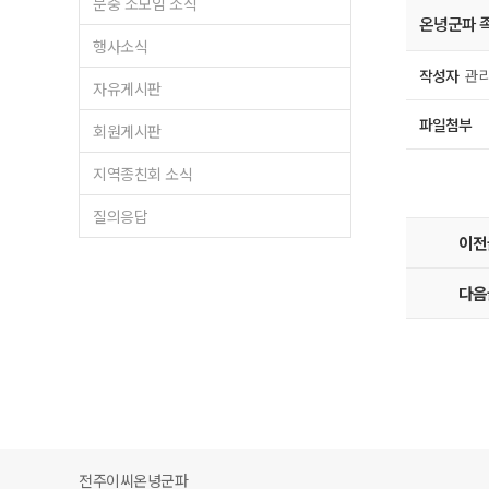
문중 소모임 소식
온녕군파 
행사소식
작성자
관리
자유게시판
파일첨부
회원게시판
지역종친회 소식
질의응답
이전
다음
전주이씨온녕군파