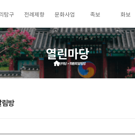
리탐구
전례제향
문화사업
족보
화보
열린마당
열린마당 > 파종회알림방
알림방