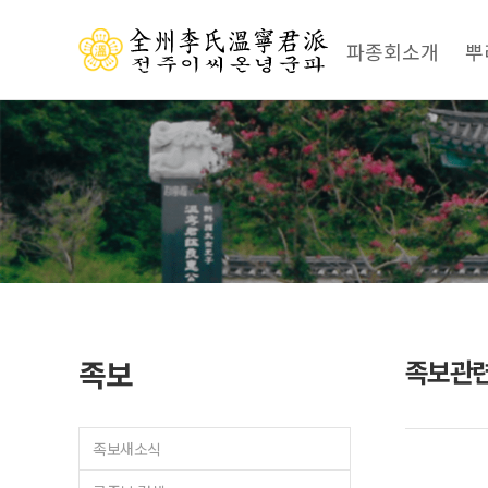
파종회소개
뿌
족보
족보관
족보새소식