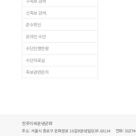
구족보 검색
신족보 검색.
촌수확인
온라인 수단
수단진행현황
수단자료실
족보관련문의
전주이씨온녕군파
주소: 서울시 종로구 돈화문로 10길9(온녕빌딩)우.03134 전화: (02)744-64