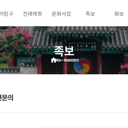
리탐구
전례제향
문화사업
족보
화보
족보
족보 > 족보관련문의
련문의