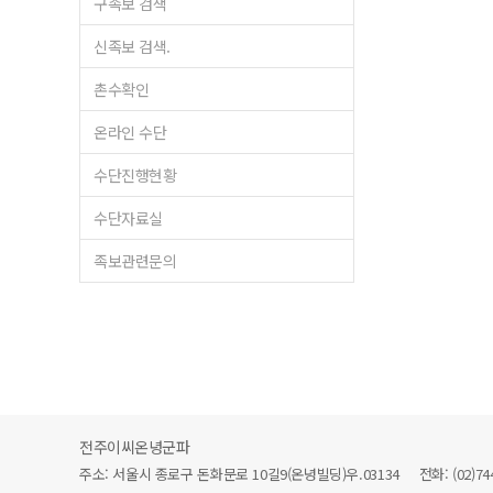
구족보 검색
신족보 검색.
촌수확인
온라인 수단
수단진행현황
수단자료실
족보관련문의
전주이씨온녕군파
주소: 서울시 종로구 돈화문로 10길9(온녕빌딩)우.03134 전화: (02)744-64