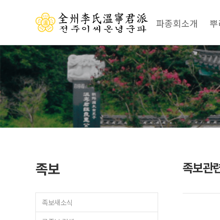
파종회소개
뿌
족보
족보관
족보새소식