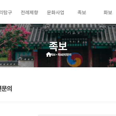
리탐구
전례제향
문화사업
족보
화보
족보
족보 > 족보관련문의
련문의