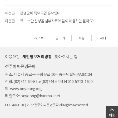
이전글
온녕군파 족보구입 홍보안내
다은글
족보 수단 신청을 첨부자료와 같이 제출하면 될까요?
이용약관
개인정보처리방침
찾아오시는 길
전주이씨온녕군파
주소: 서울시 종로구 돈화문로 10길9(온녕빌딩)우.03134
전화: (02)744-6443 fax(02)744-6441 H 010-5223-1600
웹: www.onyeong.org
메일주소: onyeong@hanmail.net
COPYRIGHT(C) 2022 전주이씨온녕군파 All Rights Reserved.
위로