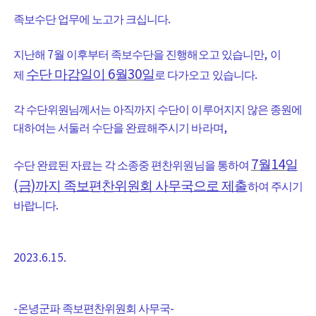
.
족보수단 업무에 노고가 크십니다
7
,
지난해
월 이후부터 족보수단을 진행해오고 있습니만
이
6
30
.
수단 마감일이
월
일
제
로 다가오고 있습니다
각 수단위원님께서는 아직까지 수단이 이루어지지 않은 종원에
,
대하여는 서둘러 수단을 완료해주시기 바라며
7
14
월
일
수단 완료된 자료는 각 소종중 편찬위원님을 통하여
(
)
금
까지 족보편찬위원회 사무국으로 제출
하여 주시기
.
바랍니다
2023.6.15.
-
-
온녕군파 족보편찬위원회 사무국