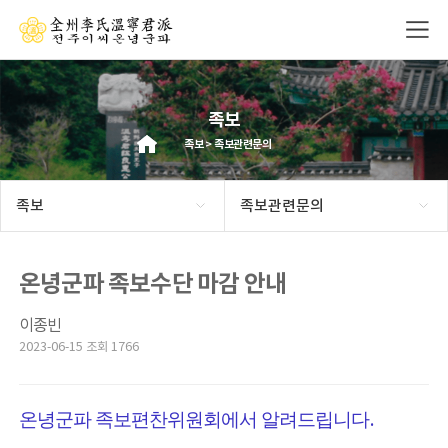
족보
족보 > 족보관련문의
족보
족보관련문의
온녕군파 족보수단 마감 안내
이종빈
2023-06-15 조회 1766
.
온녕군파 족보편찬위원회에서 알려드립니다