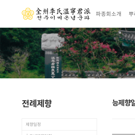
파종회소개
뿌
전례제향
능제향
제향일정