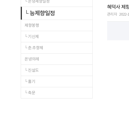
└ 온녕제향일정
혜덕사 제향
└ 능제향일정
관리자
2022-
제향봉행
└ 기신제
└ 춘.추향제
온녕의례
└ 진설도
└ 홀기
└ 축문