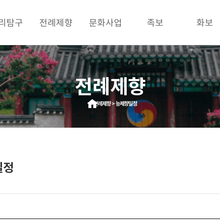
리탐구
전례제향
문화사업
족보
화보
전례제향
전례제향 > 능제향일정
일정