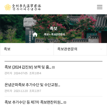
족보
족보 > 족보관련문의
족보
족보관련문의
족보 (2024 갑진보) 보책 및 홈...
관리자
2024-07-05
조회 1894
온녕군파족보 추가수단 및 수단교정...
관리자
2023-12-20
조회 2297
족보 추가수단 등 제7차 족보편찬위원...