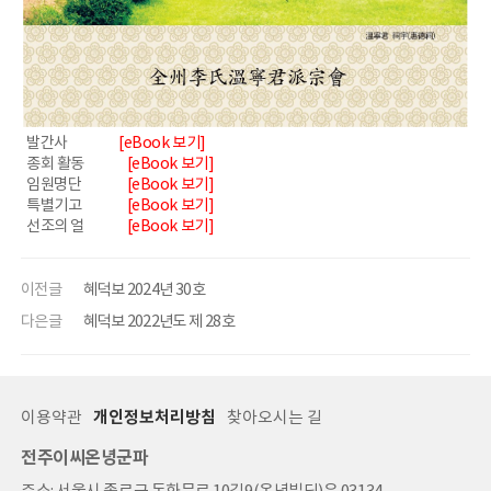
발간사
[eBook 보기]
종회 활동
[eBook 보기]
임원명단
[eBook 보기]
특별기고
[eBook 보기]
선조의 얼
[eBook 보기]
이전글
혜덕보 2024년 30호
다은글
혜덕보 2022년도 제 28호
이용약관
개인정보처리방침
찾아오시는 길
전주이씨온녕군파
주소: 서울시 종로구 돈화문로 10길9(온녕빌딩)우.03134